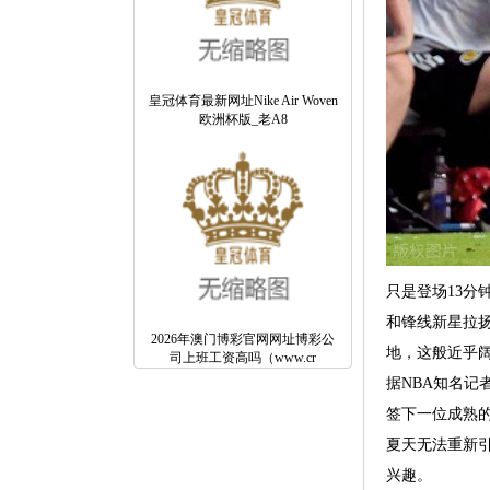
皇冠体育最新网址Nike Air Woven
欧洲杯版_老A8
只是登场13
和锋线新星拉扬
2026年澳门博彩官网网址博彩公
地，这般近乎
司上班工资高吗（www.cr
据NBA知名
签下一位成熟
夏天无法重新
兴趣。