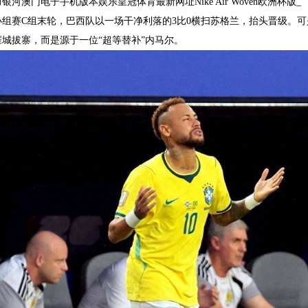
银河澳门电子手机版本娱乐皇冠体育最新网址Nike Air Woven欧洲杯版_
杯小组赛C组末轮，巴西队以一场干净利落的3比0横扫苏格兰，抬头晋级
城拔寨，而是源于一位“超等替补”内马尔。