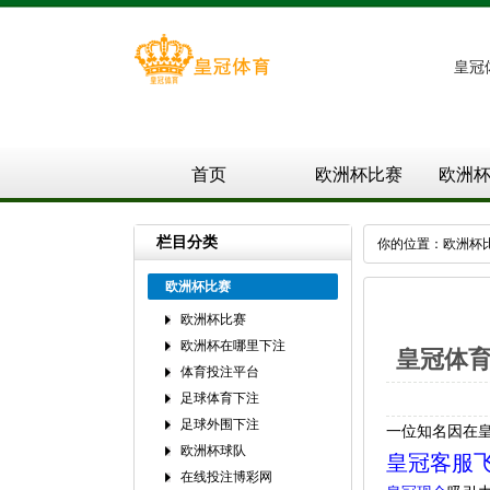
皇冠
首页
欧洲杯比赛
欧洲
全球十大足球平台
十大外围足球平台
欧
栏目分类
你的位置：
欧洲杯
欧洲杯比赛
欧洲杯比赛
欧洲杯在哪里下注
皇冠体育
体育投注平台
足球体育下注
足球外围下注
一位知名因在
欧洲杯球队
皇冠客服飞
在线投注博彩网