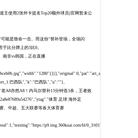
道主使用2张外卡提名Top20额外球员)官网暂未公
皆可能是致命一击。而这份“替补登场，全场闪
于比分牌上的3比0。
哥、南非vs韩国，正在直播
99bceb0b.jpg","width":"1280"}]}],"original":0,"pat":"art_src_3,fts0,sts0","
sport_1:巴西队","k":"巴西队","u":""},
":""}],"title":"老A8亦然A8！内马尔替补13分钟造3杀，王者效
052a8e87689a54276","ytag":"体育:足球:海外足
，畅看男篮世初赛、中超、五大联赛等各大体育赛
al":1,"textimg":"https://p9.img.360kuai.com/bl/0_3/t017c4d51e87f46986f.png