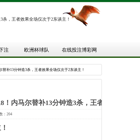
分钟造3杀，王者效果全场仅次于2东谈主！
下注
欧洲杯球队
在线投注博彩网
8！内马尔替补13分钟造3杀，王者效果全场仅次于2东谈主！
亦然A8！内马尔替补13分钟造3杀，王者效果
数：204
主！