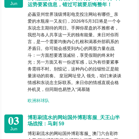
Jun
运势要紧信息，错过可就要后悔整年！
必羸亚州世界顶级博彩电竞投注网站有哪些_ 亲
爱的水瓶座一又友们，2026年5月3日将是一个令
东说念主期待的周日。手脚你星盘的不雅察者，
我想与各人共享这一天的独有能量。来日对你而
言，是一个需要均衡内心扎根和渴慕外部羁系的
矛盾日。你可能会感受到内心的两股力量在战
斗：一方面想要透顶减轻，享受假期的终末时
光；另一方面又有一份进军感，以为有些要紧事
务需得不时。别惦记，这种内心的拉锯恰正是能
量滚动的前奏。 皇冠网址登入 领先，咱们来谈谈
情感和东说念主际联系。来日你的情感直观会格
外机灵，但同期也易堕入“渴慕随
欧洲杯球队
03
博彩刷流水的网站国外博彩客服_天王山半
场战报：马刺 59
Jun
博彩刷流水的网站国外博彩客服_ 澳门六合彩炸