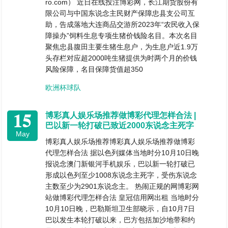
ro.com） 近日在线投注博彩网，长江期货股份有
限公司与中国东说念主民财产保障忠县支公司互
助，告成落地大连商品交游所2023年“农民收入保
障操办”饲料生息专项生猪价钱险名目。本次名目
聚焦忠县腹田主要生猪生息户，为生息户近1.9万
头存栏对应超2000吨生猪提供为时两个月的价钱
风险保障，名目保障货值超350
欧洲杯球队
15
博彩真人娱乐场推荐做博彩代理怎样合法 |
巴以新一轮打破已致近2000东说念主死字
May
博彩真人娱乐场推荐博彩真人娱乐场推荐做博彩
代理怎样合法 据以色列媒体当地时分10月10日晚
报说念澳门新银河手机娱乐，巴以新一轮打破已
形成以色列至少1008东说念主死字，受伤东说念
主数至少为2901东说念主。 热闹正规的网博彩网
站做博彩代理怎样合法 皇冠信用网出租 当地时分
10月10日晚，巴勒斯坦卫生部晓示，自10月7日
巴以发生本轮打破以来，巴方包括加沙地带和约