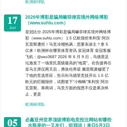
欧洲杯球队
17
2026年博彩是骗局嘛菲律宾境外网络博彩
（www.suhlu.com）
Jun
皇冠比分 2025年博彩是骗局嘛菲律宾境外网络博
彩（www.suhlu.com） 1.5 亿欧报价朱利安 阿尔
瓦雷斯遭拒！马竞冷嘲热讽：思要东谈主？拿 5
亿来！欧洲杯在哪里体育资讯 皇冠体育 皇冠客服
飞机：@seo3687 2026 年 6 月 9 日，马德里足
坛激发了一场里氏震级最高的"地震"。在告捷再任
皇马主席仅两天后，弗洛伦蒂诺 佩雷斯肃穆罢了
了他的竞选答应，告示向马德里竞技开出 1.5 亿
欧元的巨额报价，试图签下"小蜘蛛"朱利安 阿尔
瓦雷斯。筹商词，马竞方面的报恩不仅是果决终
止，更是
欧洲杯球队
05
必羸亚州世界顶级博彩电竞投注网站有哪些
_水瓶座的一又友们，听我说！来日5月3日