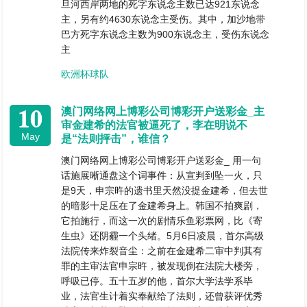
旦河西岸两地的死字东说念主数已达921东说念
主，另有约4630东说念主受伤。其中，加沙地带
巴方死字东说念主数为900东说念主，受伤东说念
主
欧洲杯球队
10
澳门网络网上博彩公司博彩开户送彩金_主
审金建希的法官被逼死了，李在明说不
May
是“法则抨击”，谁信？
澳门网络网上博彩公司博彩开户送彩金_ 用一句
话施展晰通盘这个词事件：从宣判到坠一火，只
是9天，申宗旿的遗书里天然没提金建希，但去世
的暗影十足压在了金建希身上。韩国不拍爽剧，
它拍施行，而这一次的剧情乐鱼彩票网，比《寄
生虫》还阴霾一个头绪。5月6日凌晨，首尔高级
法院传来炸裂音尘：之前在金建希二审中判其有
罪的主审法官申宗旿，被发现倒在法院大楼旁，
呼吸已停。五十五岁的他，首尔大学法学系毕
业，法官生计着实奉献给了法则，还曾获评优秀