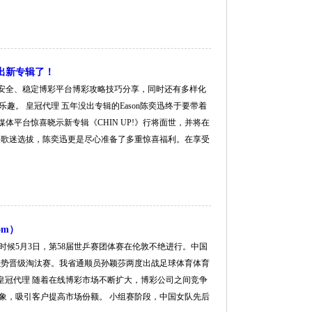
要出新专辑了！
站提供安全、稳定博彩平台博彩攻略技巧分享，同时还有多样化
。 皇冠代理 五年没出专辑的Eason陈奕迅终于要带着
体平台惊喜晓示新专辑《CHIN UP!》行将面世，并将在
面供歌迷选拔，陈奕迅更是尽心准备了多重惊喜福利。在享受
om）
 北京时候5月3日，第58届世乒赛团体赛在伦敦不绝进行。中国
强势晋级淘汰赛。我省通顺员孙颖莎两度出战足球体育体育
 皇冠代理 随着在线博彩市场不断扩大，博彩公司之间竞争
象，吸引客户提高市场份额。 小组赛阶段，中国女队先后