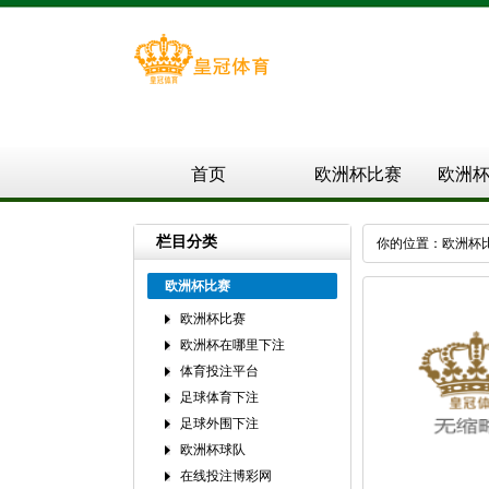
首页
欧洲杯比赛
欧洲
全球十大足球平台
十大外围足球平台
欧
栏目分类
你的位置：
欧洲杯
欧洲杯比赛
欧洲杯比赛
欧洲杯在哪里下注
体育投注平台
足球体育下注
足球外围下注
欧洲杯球队
在线投注博彩网