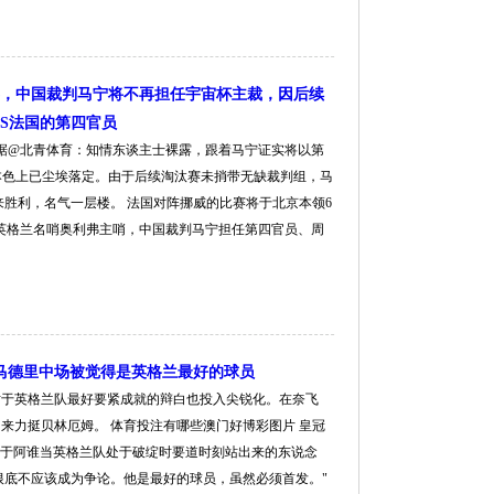
露，中国裁判马宁将不再担任宇宙杯主裁，因后续
VS法国的第四官员
日，据@北青体育：知情东谈主士裸露，跟着马宁证实将以第
本色上已尘埃落定。由于后续淘汰赛未捎带无缺裁判组，马
来胜利，名气一层楼。 法国对阵挪威的比赛将于北京本领6
将由英格兰名哨奥利弗主哨，中国裁判马宁担任第四官员、周
马德里中场被觉得是英格兰最好的球员
来，对于英格兰队最好要紧成就的辩白也投入尖锐化。在奈飞
后卫理兹站出来力挺贝林厄姆。 体育投注有哪些澳门好博彩图片 皇冠
，等于阿谁当英格兰队处于破绽时要道时刻站出来的东说念
根底不应该成为争论。他是最好的球员，虽然必须首发。"