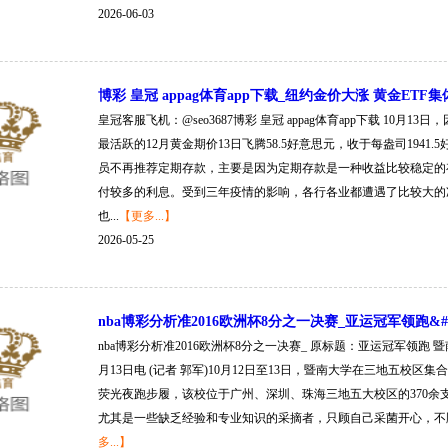
2026-06-03
博彩 皇冠 appag体育app下载_纽约金价大涨 黄金ETF
皇冠客服飞机：@seo3687博彩 皇冠 appag体育app下载 1
最活跃的12月黄金期价13日飞腾58.5好意思元，收于每盎司1941
员不再推荐定期存款，主要是因为定期存款是一种收益比较稳定的
付较多的利息。受到三年疫情的影响，各行各业都遭遇了比较大的
也...
【更多...】
2026-05-25
nba博彩分析准2016欧洲杯8分之一决赛_亚运冠军领跑&#
nba博彩分析准2016欧洲杯8分之一决赛_ 原标题：亚运冠军领跑 
月13日电 (记者 郭军)10月12日至13日，暨南大学在三地五校区集
荧光夜跑步履，该校位于广州、深圳、珠海三地五大校区的370余支
尤其是一些缺乏经验和专业知识的采摘者，只顾自己采菌开心，不顾
多...】