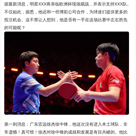
据最新消息，明星XXX将亲临欧洲杯现场观战，并表示支持XXX队。
不仅如此，据悉，他还和一些博彩公司合作，为球迷们提供更多的
投注机会。这不禁让人想到，他是否有一手在这场比赛中左右胜负
的可能呢？
第一则消息：广东宏远徐杰徐中锋，他这次没有进入本土球队，非
常遗憾！真可惜！徐杰对徐中锋的成就和发展是有目共睹的。他比