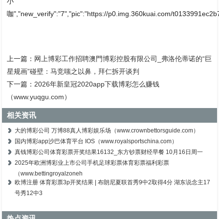
小
咖","new_verify":"7","pic":"https://p0.img.360kuai.com/t0133991ec2b79
上一篇：
网上博彩工作招聘澳門博彩控股有限公司_弗洛伦蒂诺的“巨
星规画”碰壁：马竞嗤之以鼻，拜仁拆开谈判
下一篇：
2026年新皇冠2020app下载博彩怎么赚钱
（www.yuqgu.com）
相关资讯
大的博彩公司 万博88真人博彩娱乐场（www.crownbettorsguide.com）
国内博彩app沙巴体育平台 IOS（www.royalsportschina.com）
真钱博彩公司体育彩票开奖结果16132_东方钞票财经早餐 10月16日周一
2025年欧洲博彩业上市公司手机足球彩票体育彩票福利彩票
（www.bettingroyalzoneh
欧博注册 体育彩票3p开奖结果 | 布朗尼夏联首秀9中2取得4分 湖东说念主17
号秀12中3
热点资讯