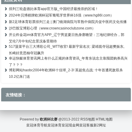
排列三轮盘德比体育app官方版_中国经济最推崇的区域！
2024年贝博棋牌欧洲杯冠军葡萄牙世界杯16强（www.hg86l.com）
新2足球体育彩票排列三走 | 澳门镜湖病院与常熟中病院共促中医药文化传播
沙巴骰宝博彩心理（www.crowncasinoclubzone.com）
开云炸金花im体育官方APP_辽宁男篮夏日热身赛瞻望：三地纪律经办，郭
艾伦7月中旬纪念景况备受期待
517菠菜平台三大博彩公司_WTT收官! 最新宇宙名次: 梁靖崑夺冠超樊振东,
长崎好意思柚夺冠飙升
幸运快艇体育资讯网上有什么正规的体育资讯_年青东说念主靠囤团购券高兴
了？？？
博彩网站haobc2004年欧洲杯十佳球_2-3! 英超焦点战: 十年首遭死敌双杀
10.2亿朱门送
友情链接：
Powered by
欧洲杯比赛
@2013-2022
RSS地图
HTML地图
皇冠体育导航
皇冠体育
皇冠现金网
皇冠客服
新2网址