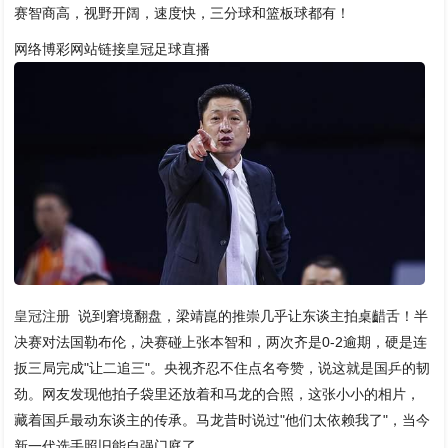
赛智商高，视野开阔，速度快，三分球和篮板球都有！
网络博彩网站链接皇冠足球直播
皇冠注册
说到窘境翻盘，梁靖崑的推崇几乎让东谈主拍桌齰舌！半
决赛对法国勒布伦，决赛碰上张本智和，两次齐是0-2逾期，硬是连
扳三局完成"让二追三"。央视齐忍不住点名夸赞，说这就是国乒的韧
劲。网友发现他拍子袋里还放着和马龙的合照，这张小小的相片，
藏着国乒最动东谈主的传承。马龙昔时说过"他们太依赖我了"，当今
新一代选手照旧能自强门庭了.