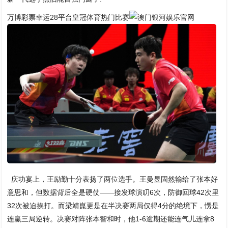
万博彩票幸运28平台
皇冠体育
热门比赛
庆功宴上，王励勤十分表扬了两位选手。王曼昱固然输给了张本好
意思和，但数据背后全是硬仗——接发球演叨6次，防御回球42次里
32次被迫挨打。而梁靖崑更是在半决赛两局仅得4分的绝境下，愣是
连赢三局逆转。决赛对阵张本智和时，他1-6逾期还能连气儿连拿8