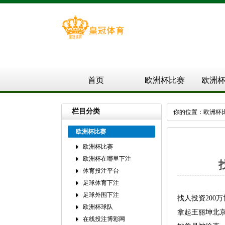
首页
欧洲杯比赛
欧洲
全球十大足球平台
十大外围足球平台
欧
栏目分类
你的位置：
欧洲杯
欧洲杯比赛
欧洲杯比赛
欧洲杯在哪里下注
体育投注平台
足球体育下注
足球外围下注
找人投资200万博彩
欧洲杯球队
拿起王丽坤北
在线投注博彩网