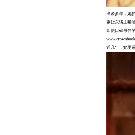
出谈多年，她拍
更让东谈主唏嘘
即便口碑最佳的
www.crownbooki
近几年，她更