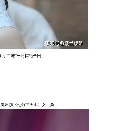
“小白鞋”一角惊艳全网。
力邀出演《七剑下天山》女主角。