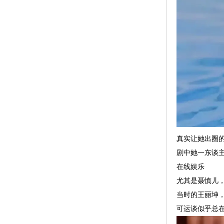
真实让她出圈
剧中她一东谈
在线娱乐
尤其是聂慎儿
当时的王丽坤
可运谈似乎总