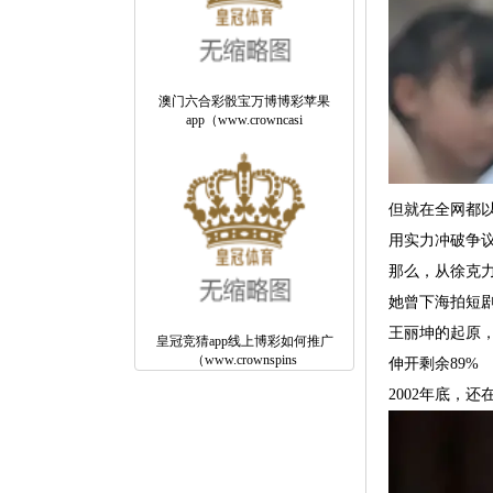
澳门六合彩骰宝万博博彩苹果
app（www.crowncasi
但就在全网都
用实力冲破争
那么，从徐克
她曾下海拍短
王丽坤的起原
皇冠竞猜app线上博彩如何推广
（www.crownspins
伸开剩余89%
2002年底，