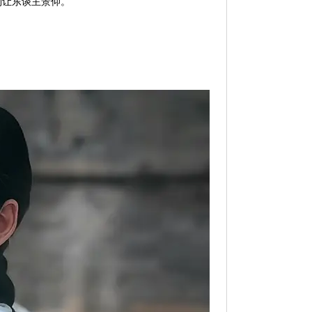
到让东谈主景仰。