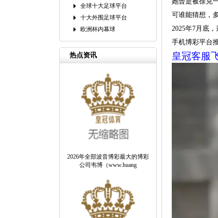
她曾是被徐克
全球十大足球平台
可谁能猜想，多
十大外围足球平台
2025年7月
欧洲杯内幕球
手机博彩平台
皇冠客服飞机
热点资讯
2026年全部波音博彩最大的博彩
公司韦博（www.huang